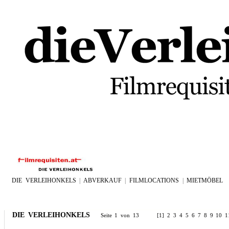
DIE VERLEIHONKELS
|
ABVERKAUF
|
FILMLOCATIONS
|
MIETMÖBEL
DIE VERLEIHONKELS
Seite 1 von 13 [1]
2
3
4
5
6
7
8
9
10
1