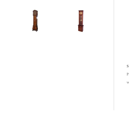
S
P
v