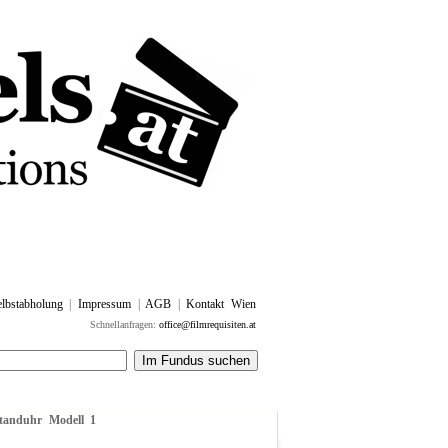
lbstabholung
|
Impressum
|
AGB
|
Kontakt Wien
Schnellanfragen:
office@filmrequisiten.at
tanduhr Modell 1