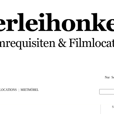
Nur Se
LOCATIONS
|
MIETMÖBEL
S